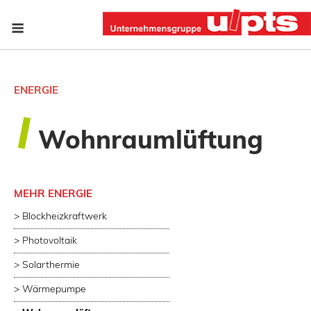
Skip
Menu
to
content
ENERGIE
Wohnraumlüftung
MEHR ENERGIE
> Blockheizkraftwerk
> Photovoltaik
> Solarthermie
> Wärmepumpe